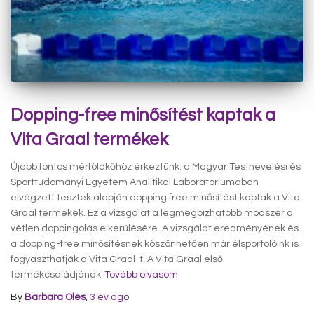
Dopping-free minősítést kaptak a
Vita Graal termékek
Újabb fontos mérföldkőhöz érkeztünk: a Magyar Testnevelési és
Sporttudományi Egyetem Analitikai Laboratóriumában
elvégzett tesztek alapján dopping free minősítést kaptak a Vita
Graal termékek. Ez a vizsgálat a legmegbízhatóbb módszer a
vétlen doppingolás elkerülésére. A vizsgálat eredményének és
a dopping-free minősítésnek köszönhetően már élsportolóink is
fogyaszthatják a Vita Graal-t. A Vita Graal első
termékcsaládjának
Tovább olvasom
By
Barbara Oles
,
3 év
ago