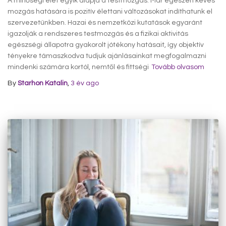
A minőségi élet egyik alapja a testmozgás. Már egészen kevés
mozgás hatására is pozitív élettani változásokat indíthatunk el
szervezetünkben. Hazai és nemzetközi kutatások egyaránt
igazolják a rendszeres testmozgás és a fizikai aktivitás
egészségi állapotra gyakorolt jótékony hatásait, így objektív
tényekre támaszkodva tudjuk ajánlásainkat megfogalmazni
mindenki számára kortól, nemtől és fittségi
Tovább olvasom
By
Starhon Katalin
,
3 év
ago