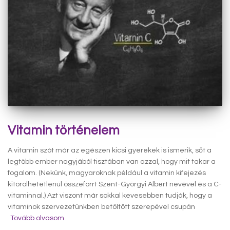
Vitamin történelem
A vitamin szót már az egészen kicsi gyerekek is ismerik, sőt a
legtöbb ember nagyjából tisztában van azzal, hogy mit takar a
fogalom. (Nekünk, magyaroknak például a vitamin kifejezés
kitörölhetetlenül összeforrt Szent-Györgyi Albert nevével és a C-
vitaminnal.) Azt viszont már sokkal kevesebben tudják, hogy a
vitaminok szervezetünkben betöltött szerepével csupán
Tovább olvasom