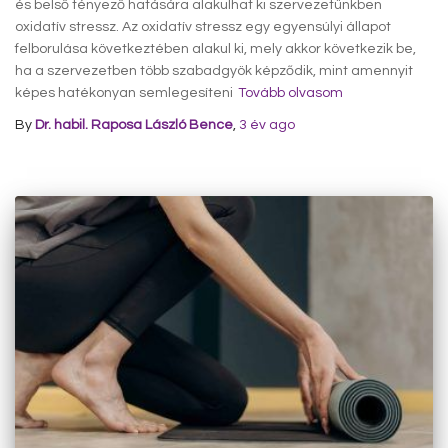
és belső tényező hatására alakulhat ki szervezetünkben
oxidatív stressz. Az oxidatív stressz egy egyensúlyi állapot
felborulása következtében alakul ki, mely akkor következik be,
ha a szervezetben több szabadgyök képződik, mint amennyit
képes hatékonyan semlegesíteni
Tovább olvasom
By
Dr. habil. Raposa László Bence
,
3 év
ago