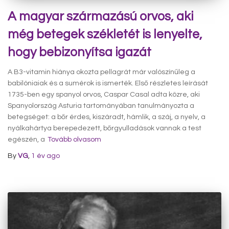
A magyar származású orvos, aki
még betegek székletét is lenyelte,
hogy bebizonyítsa igazát
A B3-vitamin hiánya okozta pellagrát már valószínűleg a
babilóniaiak és a sumérok is ismerték. Első részletes leírását
1735-ben egy spanyol orvos, Caspar Casal adta közre, aki
Spanyolország Asturia tartományában tanulmányozta a
betegséget: a bőr érdes, kiszáradt, hámlik, a száj, a nyelv, a
nyálkahártya berepedezett, bőrgyulladások vannak a test
egészén, a
Tovább olvasom
By
VG
,
1 év
ago