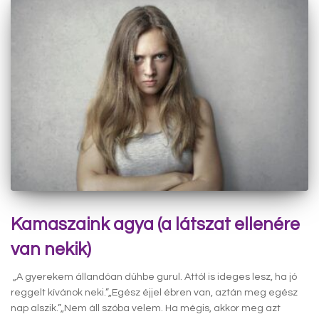
Kamaszaink agya (a látszat ellenére
van nekik)
„A gyerekem állandóan dühbe gurul. Attól is ideges lesz, ha jó
reggelt kívánok neki.”„Egész éjjel ébren van, aztán meg egész
nap alszik.”„Nem áll szóba velem. Ha mégis, akkor meg azt