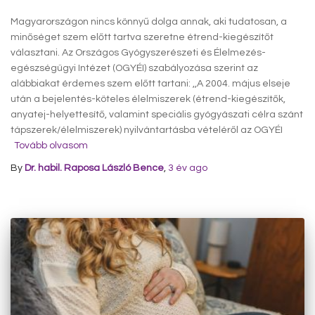
Magyarországon nincs könnyű dolga annak, aki tudatosan, a
minőséget szem előtt tartva szeretne étrend-kiegészítőt
választani. Az Országos Gyógyszerészeti és Élelmezés-
egészségügyi Intézet (OGYÉI) szabályozása szerint az
alábbiakat érdemes szem előtt tartani: ,,A 2004. május elseje
után a bejelentés-köteles élelmiszerek (étrend-kiegészítők,
anyatej-helyettesítő, valamint speciális gyógyászati célra szánt
tápszerek/élelmiszerek) nyilvántartásba vételéről az OGYÉI
Tovább olvasom
By
Dr. habil. Raposa László Bence
,
3 év
ago