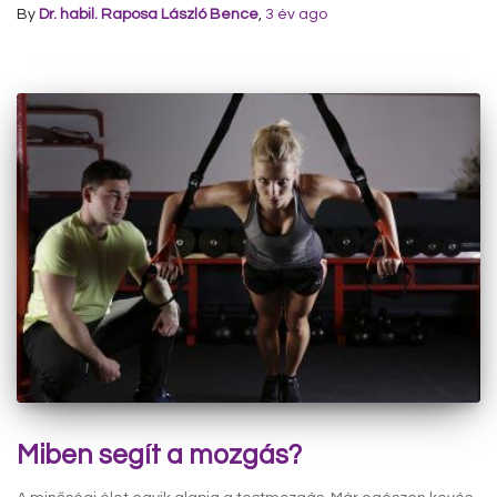
By
Dr. habil. Raposa László Bence
,
3 év
ago
Miben segít a mozgás?