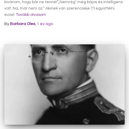
kívánom, hogy bár ne tenné!”„Nemrég’ még bájos és intelligens
volt. Na, már nem az.” Akinek van szerencséje (?) együttélni
ezzel
Tovább olvasom
By
Barbara Oles
,
1 év
ago