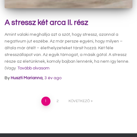
A stressz két arca II. rész
Amint valaki meghallja azt a szót, hogy stressz, azonnal a
negatívum jut eszébe. Az már persze egyéni, hogy milyen –
általa már átélt – élethelyzeteket társít hozzá. Két féle
stresszállapot van. Az egyik támogat, a másik gátol. A stressz
része az életünknek, komoly bajban lennénk, ha nem így lenne.
(Vagy
Tovább olvasom
By
Huszti Marianna
,
3 év
ago
Bejegyzések
1
2
KÖVETKEZŐ
lapozása