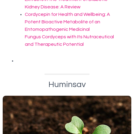
Kidney Disease: A Review
Cordycepin for Health and Wellbeing: A
Potent Bioactive Metabolite of an
Entomopathogenic Medicinal
Fungus
Cordyceps
with Its Nutraceutical
and Therapeutic Potential
Huminsav