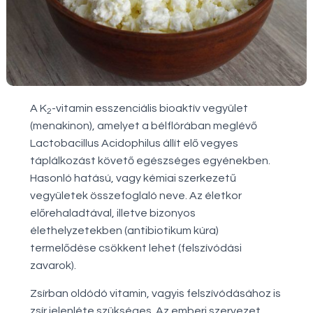
A K
-vitamin esszenciális bioaktív vegyület
2
(menakinon), amelyet a bélflórában meglévő
Lactobacillus Acidophilus állít elő vegyes
táplálkozást követő egészséges egyénekben.
Hasonló hatású, vagy kémiai szerkezetű
vegyületek összefoglaló neve. Az életkor
előrehaladtával, illetve bizonyos
élethelyzetekben (antibiotikum kúra)
termelődése csökkent lehet (felszívódási
zavarok).
Zsírban oldódó vitamin, vagyis felszívódásához is
zsír jelenléte szükséges. Az emberi szervezet