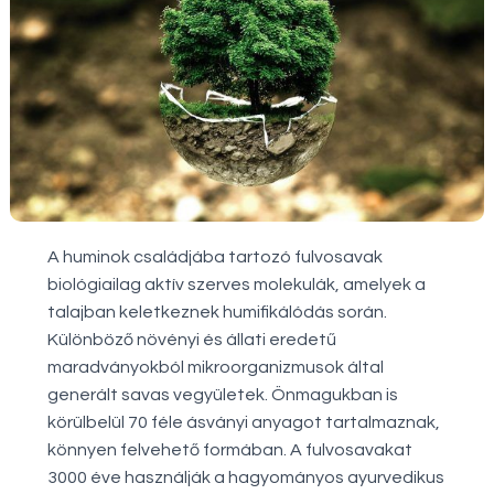
A huminok családjába tartozó fulvosavak
biológiailag aktív szerves molekulák, amelyek a
talajban keletkeznek humifikálódás során.
Különböző növényi és állati eredetű
maradványokból mikroorganizmusok által
generált savas vegyületek. Önmagukban is
körülbelül 70 féle ásványi anyagot tartalmaznak,
könnyen felvehető formában. A fulvosavakat
3000 éve használják a hagyományos ayurvedikus