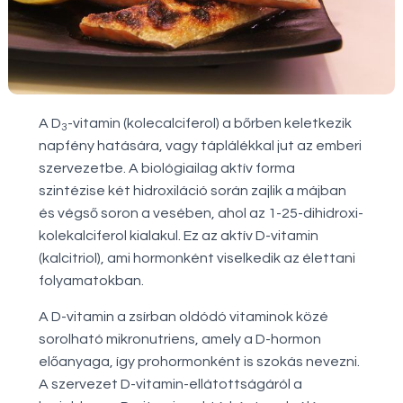
A D
-vitamin (kolecalciferol) a bőrben keletkezik
3
napfény hatására, vagy táplálékkal jut az emberi
szervezetbe. A biológiailag aktív forma
szintézise két hidroxiláció során zajlik a májban
és végső soron a vesében, ahol az 1-25-dihidroxi-
kolekalciferol kialakul. Ez az aktív D-vitamin
(kalcitriol), ami hormonként viselkedik az élettani
folyamatokban.
A D-vitamin a zsírban oldódó vitaminok közé
sorolható mikronutriens, amely a D-hormon
előanyaga, így prohormonként is szokás nevezni.
A szervezet D-vitamin-ellátottságáról a