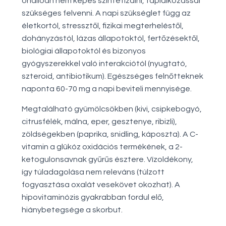
önállóan nem képes szintetizálni, táplálkozással
szükséges felvenni. A napi szükséglet függ az
életkortól, stressztől, fizikai megterheléstől,
dohányzástól, lázas állapotoktól, fertőzésektől,
biológiai állapotoktól és bizonyos
gyógyszerekkel való interakciótól (nyugtató,
szteroid, antibiotikum). Egészséges felnőtteknek
naponta 60-70 mg a napi beviteli mennyisége.
Megtalálható gyümölcsökben (kivi, csipkebogyó,
citrusfélék, málna, eper, gesztenye, ribizli),
zöldségekben (paprika, snidling, káposzta). A C-
vitamin a glükóz oxidációs termékének, a 2-
ketogulonsavnak gyűrűs észtere. Vízoldékony,
így túladagolása nem releváns (túlzott
fogyasztása oxalát vesekövet okozhat). A
hipovitaminózis gyakrabban fordul elő,
hiánybetegsége a skorbut.