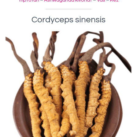
triptofán
–
Ashwaganda kivonat
–
Vas
–
Réz
Cordyceps sinensis