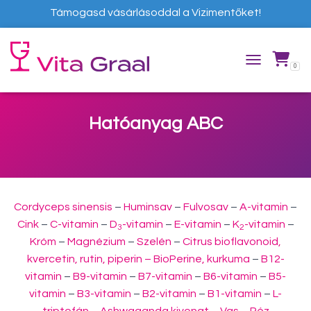
Támogasd vásárlásoddal a Vizimentőket!
0
TOGGLE NAVIG
Hatóanyag ABC
Cordyceps sinensis
–
Huminsav
–
Fulvosav
–
A-vitamin
–
Cink
–
C-vitamin
–
D
-vitamin
–
E-vitamin
–
K
-vitamin
–
3
2
Króm
–
Magnézium
–
Szelén
–
Citrus bioflavonoid,
kvercetin, rutin, piperin – BioPerine, kurkuma
–
B12-
vitamin
–
B9-vitamin
–
B7-vitamin
–
B6-vitamin
–
B5-
vitamin
–
B3-vitamin
–
B2-vitamin
–
B1-vitamin
–
L-