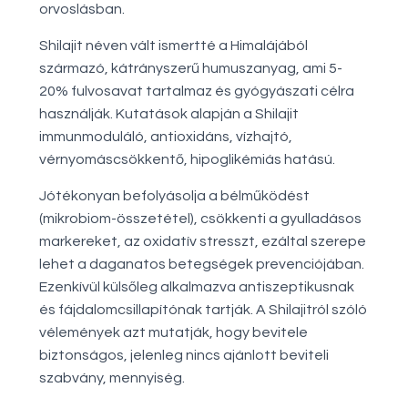
orvoslásban.
Shilajit néven vált ismertté a Himalájából
származó, kátrányszerű humuszanyag, ami 5-
20% fulvosavat tartalmaz és gyógyászati célra
használják. Kutatások alapján a Shilajit
immunmoduláló, antioxidáns, vízhajtó,
vérnyomáscsökkentő, hipoglikémiás hatású.
Jótékonyan befolyásolja a bélműködést
(mikrobiom-összetétel), csökkenti a gyulladásos
markereket, az oxidatív stresszt, ezáltal szerepe
lehet a daganatos betegségek prevenciójában.
Ezenkívül külsőleg alkalmazva antiszeptikusnak
és fájdalomcsillapítónak tartják. A Shilajitról szóló
vélemények azt mutatják, hogy bevitele
biztonságos, jelenleg nincs ajánlott beviteli
szabvány, mennyiség.