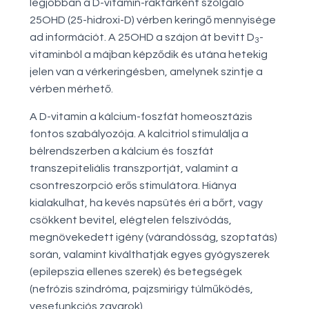
legjobban a D-vitamin-raktárként szolgáló
25OHD (25-hidroxi-D) vérben keringő mennyisége
ad információt. A 25OHD a szájon át bevitt D
-
3
vitaminból a májban képződik és utána hetekig
jelen van a vérkeringésben, amelynek szintje a
vérben mérhető.
A D-vitamin a kálcium-foszfát homeosztázis
fontos szabályozója. A kalcitriol stimulálja a
bélrendszerben a kálcium és foszfát
transzepiteliális transzportját, valamint a
csontreszorpció erős stimulátora. Hiánya
kialakulhat, ha kevés napsütés éri a bőrt, vagy
csökkent bevitel, elégtelen felszívódás,
megnövekedett igény (várandósság, szoptatás)
során, valamint kiválthatják egyes gyógyszerek
(epilepszia ellenes szerek) és betegségek
(nefrózis szindróma, pajzsmirigy túlműködés,
vesefunkciós zavarok).