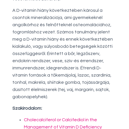
A D-vitamin hiány következtében károsul a
csontok mineralizációja, ami gyermekeknél
angolkórhoz és felnőtteknél osteomaláciához,
fogromláshoz vezet. Számos tanulmány jelent
meg a D-vitamin hiány és ennek következtében
kialakuló, vagy súlyosbodó betegségek közötti
összefüggésről. Érintett a bőr, légzőszerv,
endokrin rendszer, vese, szív-és érrendszer,
immunrendszer, idegrendszer is. Étrendi D-
vitamin források a tőkemájolaj, lazac, szardínia,
tonhal, makréla, shiitake gomba, tojássárgája,
dúsított élelmiszerek (tej, vaj, margarin, sajtok,
gabonapelyhek).
Szakirodalom:
Cholecalciferol or Calcifediol in the
Management of Vitamin D Deficiency