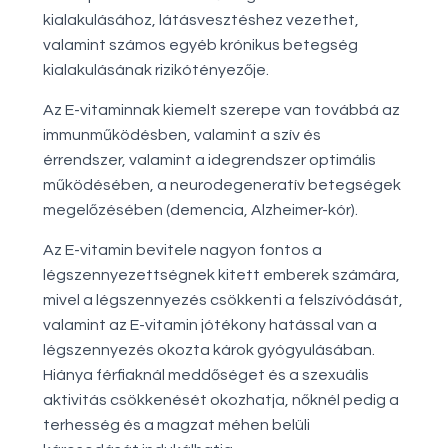
kialakulásához, látásvesztéshez vezethet,
valamint számos egyéb krónikus betegség
kialakulásának rizikótényezője.
Az E-vitaminnak kiemelt szerepe van továbbá az
immunműködésben, valamint a szív és
érrendszer, valamint a idegrendszer optimális
működésében, a neurodegeneratív betegségek
megelőzésében (demencia, Alzheimer-kór).
Az E-vitamin bevitele nagyon fontos a
légszennyezettségnek kitett emberek számára,
mivel a légszennyezés csökkenti a felszívódását,
valamint az E-vitamin jótékony hatással van a
légszennyezés okozta károk gyógyulásában.
Hiánya férfiaknál meddőséget és a szexuális
aktivitás csökkenését okozhatja, nőknél pedig a
terhesség és a magzat méhen belüli