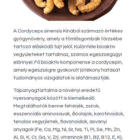
A Cordyceps sinensis Kínából származó értékes
gyógynövény, amely a tömlősgombák törzsébe
tartozó élősködő fajt jelöl. Különféle bioaktív
vegyületeket tartalmaz, számos egészségügyi
előnnyel. Fő bioaktív komponense a cordycepin,
amely egészségre gyakorolt jótékony hatását
tudományos vizsgálatok is alátámasztják.
Tápanyagtartalma a növényi eredetű
nyersanyagok között is kiemelkedő.
Megtalálhatók benne fehérjék, zsírok,
esszenciális aminosavak, illóolajok, karotinoidok,
fenolos vegyületek, flavonoidok, ásványi
anyagok (Fe, Ca, Mg, Ni, Sr, Na, Ti, Pi, Se, Mn, Zn,
Al, Si, K, Cr, Ga, V, Zr), vitaminok (B1, B2, B12, E, K),