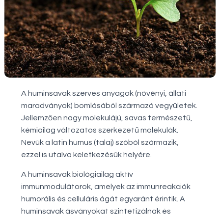
A huminsavak szerves anyagok (növényi, állati
maradványok) bomlásából származó vegyületek.
Jellemzően nagy molekulájú, savas természetű,
kémiailag változatos szerkezetű molekulák.
Nevük a latin humus (talaj) szóból származik,
ezzel is utalva keletkezésük helyére.
A huminsavak biológiailag aktív
immunmodulátorok, amelyek az immunreakciók
humorális és celluláris ágát egyaránt érintik. A
huminsavak ásványokat szintetizálnak és