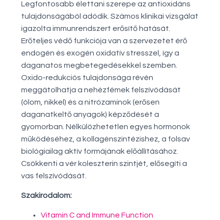
Legfontosabb élettani szerepe az antioxidáns
tulajdonságából adódik. Számos klinikai vizsgálat
igazolta immunrendszert erősítő hatását.
Erőteljes védő funkciója van a szervezetet érő
endogén és exogén oxidatív stresszel, így a
daganatos megbetegedésekkel szemben.
Oxido-redukciós tulajdonsága révén
meggátolhatja a nehézfémek felszívódását
(ólom, nikkel) és a nitrózaminok (erősen
daganatkeltő anyagok) képződését a
gyomorban. Nélkülözhetetlen egyes hormonok
működéséhez, a kollagénszintézishez, a folsav
biológiailag aktív formájának előállításához.
Csökkenti a vér koleszterin szintjét, elősegíti a
vas felszívódását.
Szakirodalom:
Vitamin C and Immune Function