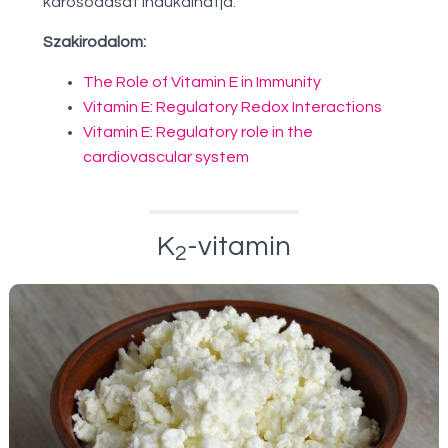
károsodását indukálhatja.
Szakirodalom:
The Role of Vitamin E in Immunity
Vitamin E: Regulatory Redox Interactions
Vitamin E: Regulatory role in the
cardiovascular system
K
-vitamin
2