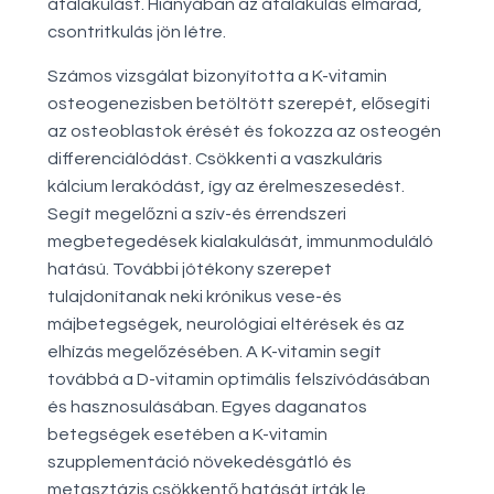
átalakulást. Hiányában az átalakulás elmarad,
csontritkulás jön létre.
Számos vizsgálat bizonyította a K-vitamin
osteogenezisben betöltött szerepét, elősegíti
az osteoblastok érését és fokozza az osteogén
differenciálódást. Csökkenti a vaszkuláris
kálcium lerakódást, így az érelmeszesedést.
Segít megelőzni a szív-és érrendszeri
megbetegedések kialakulását, immunmoduláló
hatású. További jótékony szerepet
tulajdonítanak neki krónikus vese-és
májbetegségek, neurológiai eltérések és az
elhízás megelőzésében. A K-vitamin segít
továbbá a D-vitamin optimális felszívódásában
és hasznosulásában. Egyes daganatos
betegségek esetében a K-vitamin
szupplementáció növekedésgátló és
metasztázis csökkentő hatását írták le.