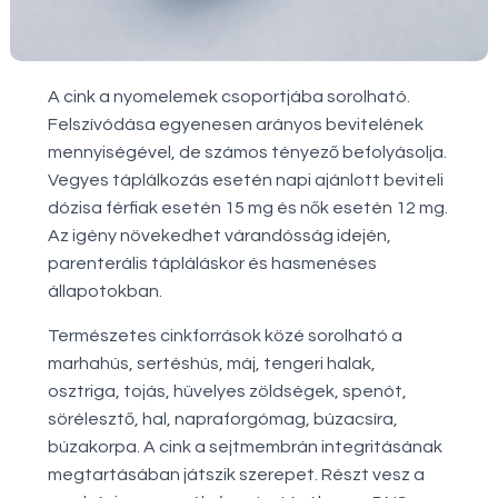
A cink a nyomelemek csoportjába sorolható.
Felszívódása egyenesen arányos bevitelének
mennyiségével, de számos tényező befolyásolja.
Vegyes táplálkozás esetén napi ajánlott beviteli
dózisa férfiak esetén 15 mg és nők esetén 12 mg.
Az igény növekedhet várandósság idején,
parenterális tápláláskor és hasmenéses
állapotokban.
Természetes cinkforrások közé sorolható a
marhahús, sertéshús, máj, tengeri halak,
osztriga, tojás, hüvelyes zöldségek, spenót,
sörélesztő, hal, napraforgómag, búzacsíra,
búzakorpa. A cink a sejtmembrán integritásának
megtartásában játszik szerepet. Részt vesz a