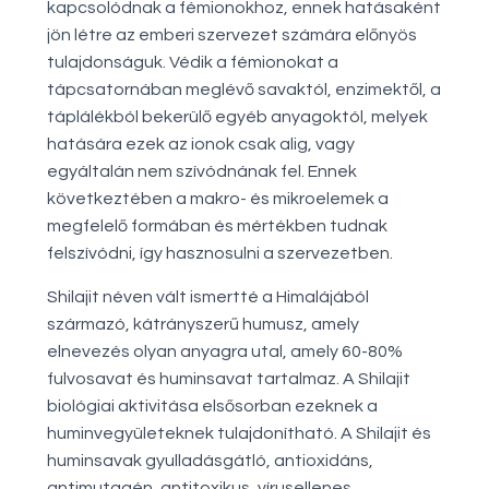
kapcsolódnak a fémionokhoz, ennek hatásaként
jön létre az emberi szervezet számára előnyös
tulajdonságuk. Védik a fémionokat a
tápcsatornában meglévő savaktól, enzimektől, a
táplálékból bekerülő egyéb anyagoktól, melyek
hatására ezek az ionok csak alig, vagy
egyáltalán nem szívódnának fel. Ennek
következtében a makro- és mikroelemek a
megfelelő formában és mértékben tudnak
felszívódni, így hasznosulni a szervezetben.
Shilajit néven vált ismertté a Himalájából
származó, kátrányszerű humusz, amely
elnevezés olyan anyagra utal, amely 60-80%
fulvosavat és huminsavat tartalmaz. A Shilajit
biológiai aktivitása elsősorban ezeknek a
huminvegyületeknek tulajdonítható. A Shilajit és
huminsavak gyulladásgátló, antioxidáns,
antimutagén, antitoxikus, vírusellenes,