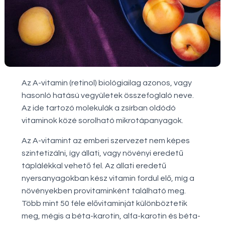
Az A-vitamin (retinol) biológiailag azonos, vagy
hasonló hatású vegyületek összefoglaló neve.
Az ide tartozó molekulák a zsírban oldódó
vitaminok közé sorolható mikrotápanyagok.
Az A-vitamint az emberi szervezet nem képes
szintetizálni, így állati, vagy növényi eredetű
táplálékkal vehető fel. Az állati eredetű
nyersanyagokban kész vitamin fordul elő, míg a
növényekben provitaminként található meg.
Több mint 50 féle elővitaminját különböztetik
meg, mégis a béta-karotin, alfa-karotin és béta-