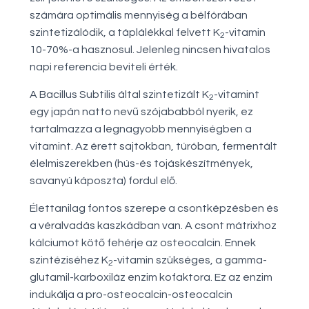
számára optimális mennyiség a bélfórában
szintetizálódik, a táplálékkal felvett K
-vitamin
2
10-70%-a hasznosul. Jelenleg nincsen hivatalos
napi referencia beviteli érték.
A Bacillus Subtilis által szintetizált K
-vitamint
2
egy japán natto nevű szójababból nyerik, ez
tartalmazza a legnagyobb mennyiségben a
vitamint. Az érett sajtokban, túróban, fermentált
élelmiszerekben (hús-és tojáskészítmények,
savanyú káposzta) fordul elő.
Élettanilag fontos szerepe a csontképzésben és
a véralvadás kaszkádban van. A csont mátrixhoz
kálciumot kötő fehérje az osteocalcin. Ennek
szintéziséhez K
-vitamin szükséges, a gamma-
2
glutamil-karboxiláz enzim kofaktora. Ez az enzim
indukálja a pro-osteocalcin-osteocalcin