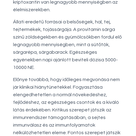
kriptoxantin van legnagyobb mennyiségben az
élelmiszerekben.
Állati eredetű forrásai a belsőségek, hal, tej,
tejtermékek, tojássárgája. A provitamin sárga
színű zöldségekben és gyümölcsökben fordul elő
legnagyobb mennyiségben, mint a sütőtök,
sárgarépa, sárgabarack. Egészséges
egyénekben napi ajánlott beviteli dózisa 5000-
10000 NE.
Előnye továbbá, hogy időleges megvonása nem
jár klinikai hiánytünetekkel. Fogyasztása
elengedhetetlen a normál növekedéshez,
fejlődéshez, az egészséges csontok és a kiváló
látás érdekében. Kritikus szerepet játszik az
immunrendszer támogatásában, a sejtes
immunválasz és az immunfolyamatok
nélkülözhetetlen eleme. Fontos szerepet játszik