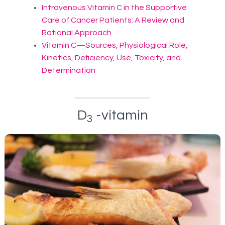
Intravenous Vitamin C in the Supportive
Care of Cancer Patients: A Review and
Rational Approach
Vitamin C—Sources, Physiological Role,
Kinetics, Deficiency, Use, Toxicity, and
Determination
D
-vitamin
3