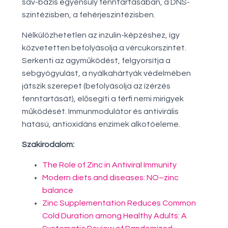
sav-bázis egyensúly fenntartásában, a DNS-
szintézisben, a fehérjeszintézisben.
Nélkülözhetetlen az inzulin-képzéshez, így
közvetetten befolyásolja a vércukorszintet.
Serkenti az agyműködést, felgyorsítja a
sebgyógyulást, a nyálkahártyák védelmében
játszik szerepet (befolyásolja az ízérzés
fenntartását), elősegíti a férfi nemi mirigyek
működését. Immunmodulátor és antivirális
hatású, antioxidáns enzimek alkotóeleme.
Szakirodalom:
The Role of Zinc in Antiviral Immunity
Modern diets and diseases: NO–zinc
balance
Zinc Supplementation Reduces Common
Cold Duration among Healthy Adults: A