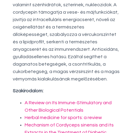
valamint szénhidrátok, szterinek, nukleozidok. A
cordycepin támogatja a vese- és májfunkciókat,
javítja az intracelluláris energiacserét, növeli az
oxigénellátást és a természetes
állóképességet, szabályozza a vércukorszintet
és a lipidprofilt, serkenti a természetes
anyagcserét és az immunrendszert. Antioxidáns,
gyulladásellenes hatású. Ezáltal segíthet a
daganatos betegségek, a csontritkulás, a
cukorbetegség, a magas vérzsírszint és a magas
vérnyomás kialakulásának megelőzésében.
Szakirodalom:
A Review on Its Immune-Stimulatory and
Other Biological Potentials
Herbal medicine for sports: a review
Mechanism of Cordyceps sinensis and its
Extracts in the Treatment of Diabetic