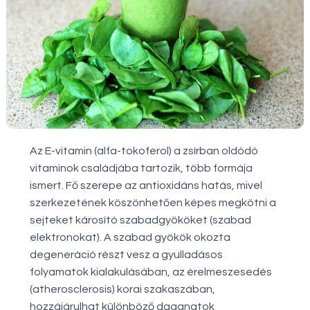
Az E-vitamin (alfa-tokoferol) a zsírban oldódó
vitaminok családjába tartozik, több formája
ismert. Fő szerepe az antioxidáns hatás, mivel
szerkezetének köszönhetően képes megkötni a
sejteket károsító szabadgyököket (szabad
elektronokat). A szabad gyökök okozta
degeneráció részt vesz a gyulladásos
folyamatok kialakulásában, az érelmeszesedés
(atherosclerosis) korai szakaszában,
hozzájárulhat különböző daganatok