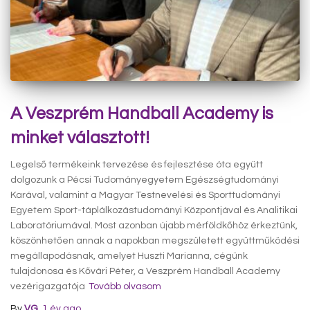
A Veszprém Handball Academy is
minket választott!
Legelső termékeink tervezése és fejlesztése óta együtt
dolgozunk a Pécsi Tudományegyetem Egészségtudományi
Karával, valamint a Magyar Testnevelési és Sporttudományi
Egyetem Sport-táplálkozástudományi Központjával és Analitikai
Laboratóriumával. Most azonban újabb mérföldkőhöz érkeztünk,
köszönhetően annak a napokban megszületett együttműködési
megállapodásnak, amelyet Huszti Marianna, cégünk
tulajdonosa és Kővári Péter, a Veszprém Handball Academy
vezérigazgatója
Tovább olvasom
By
VG
,
1 év
ago