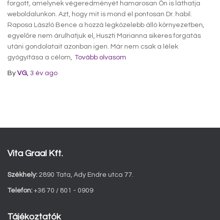
forgott, amelynek végeredményét hamarosan Ön is láthatja
weboldalunkon. Azt, hogy mit is mond el pontosan Dr. habil.
Raposa László Bence a hozzá legközelebb álló környezetben,
egyelőre nem árulhatjuk el, Huszti Marianna sikeres forgatás
utáni gondolatait azonban igen. Már nem csak a lélek
gyógyítása a célom,
Tovább olvasom
By
VG
,
3 év
ago
Vita Graal Kft.
Székhely:
2890 Tata, Ady Endre utca 77.
Telefon:
+36 70 / 801 - 0909
Tájékoztatók