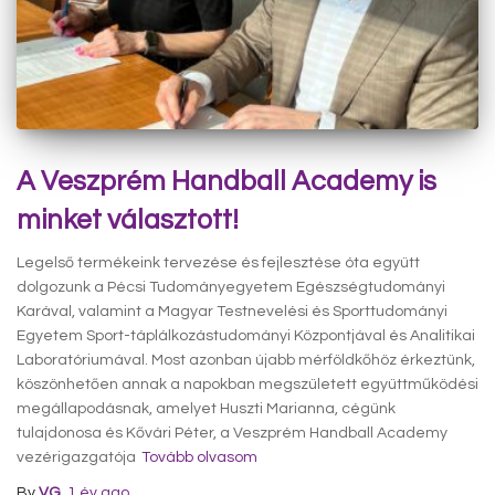
A Veszprém Handball Academy is
minket választott!
Legelső termékeink tervezése és fejlesztése óta együtt
dolgozunk a Pécsi Tudományegyetem Egészségtudományi
Karával, valamint a Magyar Testnevelési és Sporttudományi
Egyetem Sport-táplálkozástudományi Központjával és Analitikai
Laboratóriumával. Most azonban újabb mérföldkőhöz érkeztünk,
köszönhetően annak a napokban megszületett együttműködési
megállapodásnak, amelyet Huszti Marianna, cégünk
tulajdonosa és Kővári Péter, a Veszprém Handball Academy
vezérigazgatója
Tovább olvasom
By
VG
,
1 év
ago