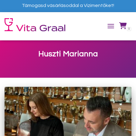
Támogasd vásárlásoddal a Vizimentőket!
0
TOGGLE NAVIG
Huszti Marianna