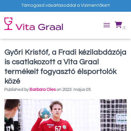
Támogasd vásárlásoddal a Vizimentőket!
0
TOGGLE NAVIG
Győri Kristóf, a Fradi kézilabdázója
is csatlakozott a Vita Graal
termékeit fogyasztó élsportolók
közé
Published by
Barbara Oles
on
2023. május 05.