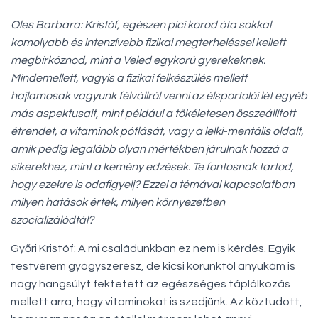
Oles Barbara: Kristóf, egészen pici korod óta sokkal
komolyabb és intenzívebb fizikai megterheléssel kellett
megbírkóznod, mint a Veled egykorú gyerekeknek.
Mindemellett, vagyis a fizikai felkészülés mellett
hajlamosak vagyunk félvállról venni az élsportolói lét egyéb
más aspektusait, mint például a tökéletesen összeállított
étrendet, a vitaminok pótlását, vagy a lelki-mentális oldalt,
amik pedig legalább olyan mértékben járulnak hozzá a
sikerekhez, mint a kemény edzések. Te fontosnak tartod,
hogy ezekre is odafigyelj? Ezzel a témával kapcsolatban
milyen hatások értek, milyen környezetben
szocializálódtál?
Győri Kristóf: A mi családunkban ez nem is kérdés. Egyik
testvérem gyógyszerész, de kicsi korunktól anyukám is
nagy hangsúlyt fektetett az egészséges táplálkozás
mellett arra, hogy vitaminokat is szedjünk. Az köztudott,