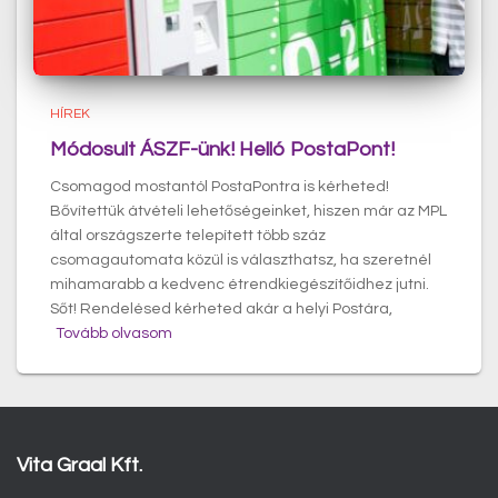
HÍREK
Módosult ÁSZF-ünk! Helló PostaPont!
Csomagod mostantól PostaPontra is kérheted!
Bővítettük átvételi lehetőségeinket, hiszen már az MPL
által országszerte telepített több száz
csomagautomata közül is választhatsz, ha szeretnél
mihamarabb a kedvenc étrendkiegészítőidhez jutni.
Sőt! Rendelésed kérheted akár a helyi Postára,
Tovább olvasom
Vita Graal Kft.