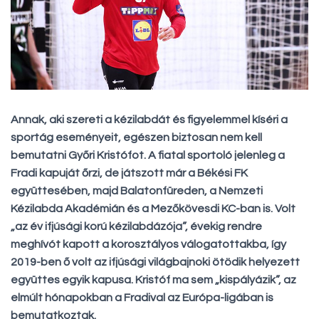
Annak, aki szereti a kézilabdát és figyelemmel kíséri a
sportág eseményeit, egészen biztosan nem kell
bemutatni Győri Kristófot. A fiatal sportoló jelenleg a
Fradi kapuját őrzi, de játszott már a Békési FK
együttesében, majd Balatonfüreden, a Nemzeti
Kézilabda Akadémián és a Mezőkövesdi KC-ban is. Volt
„az év ifjúsági korú kézilabdázója”, évekig rendre
meghívót kapott a korosztályos válogatottakba, így
2019-ben ő volt az ifjúsági világbajnoki ötödik helyezett
együttes egyik kapusa. Kristóf ma sem „kispályázik”, az
elmúlt hónapokban a Fradival az Európa-ligában is
bemutatkoztak.