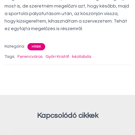
most is, de szeretném megelőzni azt, hogy később, majd
a sportolói pályafutásom után, az köszönjön vissza,
hogy kizsigereltem, kihasználtam a szervezetem. Tehát
ez egyfajta megelőzés is részemről.
Kategória:
HÍREK
Tags:
Ferencváros
Győri Kristóf
kézilabda
Kapcsolódó cikkek