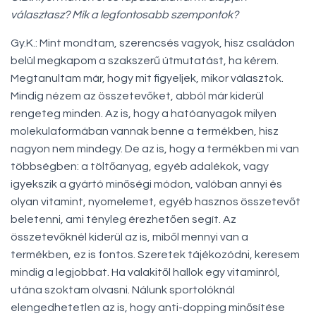
választasz? Mik a legfontosabb szempontok?
Gy.K.: Mint mondtam, szerencsés vagyok, hisz családon
belül megkapom a szakszerű útmutatást, ha kérem.
Megtanultam már, hogy mit figyeljek, mikor választok.
Mindig nézem az összetevőket, abból már kiderül
rengeteg minden. Az is, hogy a hatóanyagok milyen
molekulaformában vannak benne a termékben, hisz
nagyon nem mindegy. De az is, hogy a termékben mi van
többségben: a töltőanyag, egyéb adalékok, vagy
igyekszik a gyártó minőségi módon, valóban annyi és
olyan vitamint, nyomelemet, egyéb hasznos összetevőt
beletenni, ami tényleg érezhetően segít. Az
összetevőknél kiderül az is, miből mennyi van a
termékben, ez is fontos. Szeretek tájékozódni, keresem
mindig a legjobbat. Ha valakitől hallok egy vitaminról,
utána szoktam olvasni. Nálunk sportolóknál
elengedhetetlen az is, hogy anti-dopping minősítése