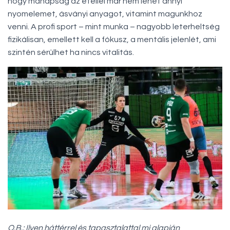
hogy manapság az étellel már nem lehet annyi
nyomelemet, ásványi anyagot, vitamint magunkhoz
venni. A profi sport – mint munka – nagyobb leterheltség
fizikálisan, emellett kell a fókusz, a mentális jelenlét, ami
szintén sérülhet ha nincs vitalitás.
O.B.: Ilyen háttérrel és tapasztalattal mi alapján