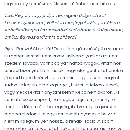
legyen egy terméknek. Nekem különben nem hiteles.
O.B.: Régóta vagy pályán és régóta dolgozol profi
körülmények között, volt időd megfigyelni Magad. Más a
terhelhetőséged és munkabírásod abban az időszakban,
amikor figyelsz a vitamin-pótlásra?
Gy.K.: Persze! Abszolút! De csak ha jó minőségű a vitamin.
Különben semmit nem érzek. Nyilván olyankor azt nem
szedem tovább. Vannak olyan hatóanyagok, vitaminok,
amikről bizonyítottan tudjuk, hogy elengedhetetlenek a
jó sportteljesítményhez. Nem mindegy az sem, hogy el
tudom-e kerülni a betegséget, hiszen a felkészülésről,
vagy meccsekről hiányozni semmiképp nem akarok. Az
sem utolsó szempont, ha megbetegszem, mennyire
dönt le a lábamról a betegség, illetve milyen gyorsan
regenerálódom. De egy sérülésnél ugyanez a helyzet.
Nem mindegy, milyen hosszú a rehabilitáció. A sport
megterheli a szervezetet, fokozott támogatást igényel