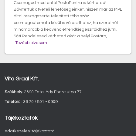
Csomagod mostantól PostaPontra is kérheted!
Bővítettük átvételi lehetőségeinket, hiszen már az MPL
által országszerte telepített több száz
csomagautomata közül is választhatsz, ha szeretnél
mihamarabb a kedvenc étrendkiegészítőidhez jutni.
Sőt! Rendelésed kérheted akár a helyi Postára,
Tovább olvasom
Vita Graal Kft.
Székhely:
2890 Tata, Ady Endre utca 77.
Telefon:
+36 70 / 801 - 0909
Tájékoztatók
Adatkezelési tájékoztató