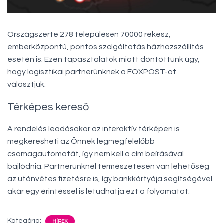
Országszerte 278 településen 70000 rekesz,
emberközpontú, pontos szolgáltatás házhozszállítás
esetén is. Ezen tapasztalatok miatt döntöttünk úgy,
hogy logisztikai partnerünknek a FOXPOST-ot
választjuk.
Térképes kereső
A rendelés leadásakor az interaktív térképen is
megkeresheti az Önnek legmegfelelőbb
csomagautomatát, így nem kell a cím beírásával
bajlódnia. Partnerünknél természetesen van lehetőség
az utánvétes fizetésre is, így bankkártyája segítségével
akár egy érintéssel is letudhatja ezt a folyamatot.
Kategória:
HÍREK