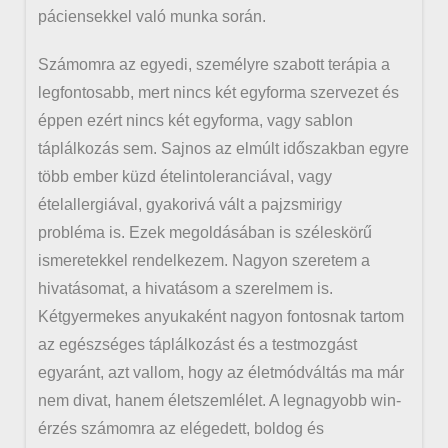
páciensekkel való munka során.
Számomra az egyedi, személyre szabott terápia a
legfontosabb, mert nincs két egyforma szervezet és
éppen ezért nincs két egyforma, vagy sablon
táplálkozás sem. Sajnos az elmúlt időszakban egyre
több ember küzd ételintoleranciával, vagy
ételallergiával, gyakorivá vált a pajzsmirigy
probléma is. Ezek megoldásában is széleskörű
ismeretekkel rendelkezem. Nagyon szeretem a
hivatásomat, a hivatásom a szerelmem is.
Kétgyermekes anyukaként nagyon fontosnak tartom
az egészséges táplálkozást és a testmozgást
egyaránt, azt vallom, hogy az életmódváltás ma már
nem divat, hanem életszemlélet. A legnagyobb win-
érzés számomra az elégedett, boldog és