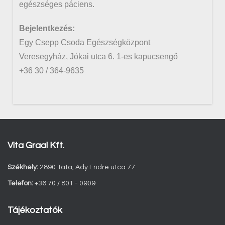
egészséges páciens.
Bejelentkezés:
Egy Csepp Csoda Egészségközpont
Veresegyház, Jókai utca 6. 1-es kapucsengő
+36 30 / 364-9635
Vita Graal Kft.
Székhely:
2890 Tata, Ady Endre utca 77.
Telefon:
+36 70 / 801 - 0909
Tájékoztatók