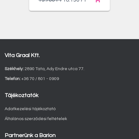
price
price
was:
is:
19.760 Ft.
18.190 Ft.
Vita Graal Kft.
Székhely:
2890 Tata, Ady Endre utca 77.
Telefon:
+36 70 / 801 - 0909
Tájékoztatók
Adatkezelési tájékoztató
Általános szerződési feltételek
Partnerünk a Barion