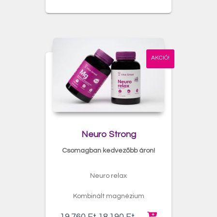
AKCIÓ!
Neuro Strong
Csomagban kedvezőbb áron!
Neuro relax
Kombinált magnézium
Original
Current
19.760
Ft
18.190
Ft