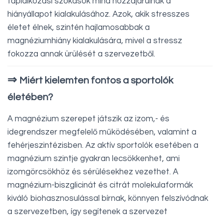
táplálkozási szokások mind hozzájárulnak a
hiányállapot kialakulásához. Azok, akik stresszes
életet élnek, szintén hajlamosabbak a
magnéziumhiány kialakulására, mivel a stressz
fokozza annak ürülését a szervezetből.
⇒
Miért kielemten fontos a sportolók
életében?
A magnézium szerepet játszik az izom,- és
idegrendszer megfelelő működésében, valamint a
fehérjeszintézisben. Az aktív sportolók esetében a
magnézium szintje gyakran lecsökkenhet, ami
izomgörcsökhöz és sérülésekhez vezethet. A
magnézium-biszglicinát és citrát molekulaformák
kiváló biohasznosulással bírnak, könnyen felszívódnak
a szervezetben, így segítenek a szervezet