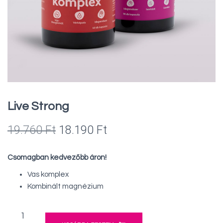
Live Strong
Original
Current
19.760
Ft
18.190
Ft
price
price
Csomagban kedvezőbb áron!
was:
is:
Vas komplex
19.760 Ft.
18.190 Ft.
Kombinált magnézium
Live