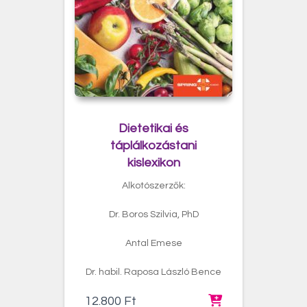
Dietetikai és
táplálkozástani
kislexikon
Alkotószerzők:
Dr. Boros Szilvia, PhD
Antal Emese
Dr. habil. Raposa László Bence
12.800
Ft