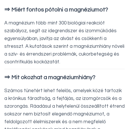
⇒
Miért fontos pótolni a magnéziumot?
A magnézium több mint 300 biológiai reakciót
szabályoz, segít az idegrendszer és izomműködés
egyensúlyában, javítja az alvást és csökkenti a
stresszt. A kutatások szerint a magnéziumhiány növeli
a szív- és érrendszeri problémák, cukorbetegség és
csontritkulás kockázatát.
⇒
Mit okozhat a magnéziumhiány?
Számos tünetért lehet felelős, amelyek közé tartozik
a krónikus fáradtság, a fejfájás, az izomgörcsök és a
szorongás. Ráadásul a helytelenül összeállított étrend
sokszor nem biztosít elegendő magnéziumot, a
feldolgozott élelmiszerek és a nem megfelelő