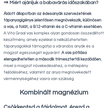
⇒
Miért ajánljuk a babavárás időszakában?
Áldott állapotban az édesanyák szervezetének
tápanyagigénye jelentősen megnövekszik, különösen
a vas, a folát, a B12-vitamin és a C-vitamin esetében.
A Vita Graal vas komplex olyan gondosan összeállított
készítmény, amely ezekkel a nélkülözhetetlen
tápanyagokkal támogatja a várandós anyák és a
magzat egészségét egyaránt.
A vas pótlása
elengedhetetlen a második trimesztertől kezdődően
,
mivel a magzat növekedéséhez, a méhlepény
fejlődéséhez, valamint az anya megnövekedett
vérmennyiségéhez vasra van szükség.
Kombinált magnézium
Csökkentsd a fájdalmat, érezd a