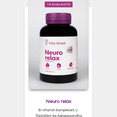
14 éves kortól
Neuro relax
B-vitamin komplexet, L-
Triptofánt és Ashwagandha