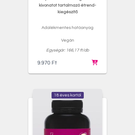
kivonatot tartalmazó étrend-
kiegészítő
Adalékmentes hatóanyag
Vegán
Egységár: 166,17 ft/db
9.970
Ft
18 éves kortól