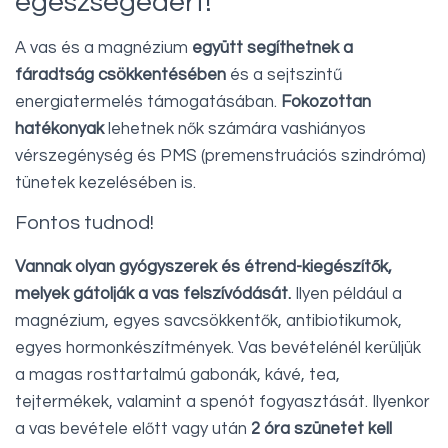
egészségedért!
A vas és a magnézium
együtt segíthetnek a
fáradtság csökkentésében
és a sejtszintű
energiatermelés támogatásában.
Fokozottan
hatékonyak
lehetnek nők számára vashiányos
vérszegénység és PMS (premenstruációs szindróma)
tünetek kezelésében is.
Fontos tudnod!
Vannak olyan gyógyszerek és étrend-kiegészítők,
melyek gátolják a vas felszívódását.
Ilyen például a
magnézium, egyes savcsökkentők, antibiotikumok,
egyes hormonkészítmények. Vas bevételénél kerüljük
a magas rosttartalmú gabonák, kávé, tea,
tejtermékek, valamint a spenót fogyasztását. Ilyenkor
a vas bevétele előtt vagy után
2 óra szünetet kell