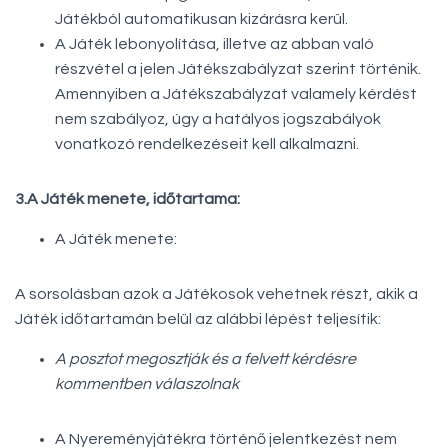
Játékból automatikusan kizárásra kerül.
A Játék lebonyolítása, illetve az abban való
részvétel a jelen Játékszabályzat szerint történik.
Amennyiben a Játékszabályzat valamely kérdést
nem szabályoz, úgy a hatályos jogszabályok
vonatkozó rendelkezéseit kell alkalmazni.
3.
A Játék menete, időtartama:
A Játék menete:
A sorsolásban azok a Játékosok vehetnek részt, akik a
Játék időtartamán belül az alábbi lépést teljesítik:
A posztot megosztják és a
felvett kérdésre
kommentben válaszolnak
A Nyereményjátékra történő jelentkezést nem