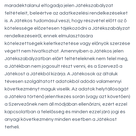
maradéktalanul elfogadja jelen Játékszabályzat
feltételeit, beleértve az adatkezelési rendelkezéseket
is. A Játékos tudomásul veszi, hogy részvétel előtt az ő
kötelessége előzetesen tájékozódni a Játékszabályzat
rendelkezéseiről, ennek elmulasztására
kötelezettségek keletkeztetése vagy előnyök szerzése
végett nem hivatkozhat. Amennyiben a Játékos jelen
Játékszabályzatban előírt feltételeknek nem felel meg,
a Játékban nem jogosult részt venni, és a Szervező a
Játékost a Játékból kizárja. A Játékosok az általuk
tévesen szolgáltatott adatokból adódó valamennyi
következményt maguk viselik. Az adatok helytállóságát
a Játékra történő jelentkezés során (vagy azt követően)
a Szervezőnek nem áll módjában ellenőrizni, ezért ezzel
kapcsolatban a felelősség és minden ezzel járó jogi és
anyagi következmény minden esetben a Játékost
terheli.