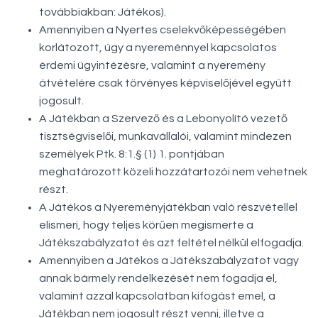
továbbiakban: Játékos).
Amennyiben a Nyertes cselekvőképességében
korlátozott, úgy a nyereménnyel kapcsolatos
érdemi ügyintézésre, valamint a nyeremény
átvételére csak törvényes képviselőjével együtt
jogosult.
A Játékban a Szervező és a Lebonyolító vezető
tisztségviselői, munkavállalói, valamint mindezen
személyek Ptk. 8:1.§ (1) 1. pontjában
meghatározott közeli hozzátartozói nem vehetnek
részt.
A Játékos a Nyereményjátékban való részvétellel
elismeri, hogy teljes körűen megismerte a
Játékszabályzatot és azt feltétel nélkül elfogadja.
Amennyiben a Játékos a Játékszabályzatot vagy
annak bármely rendelkezését nem fogadja el,
valamint azzal kapcsolatban kifogást emel, a
Játékban nem jogosult részt venni, illetve a