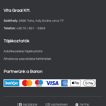
Vita Graal Kft.
Székhely:
2890 Tata, Ady Endre utca 77.
Telefon:
+36 70 / 801 - 0909
Tájékoztatók
Adatkezelési tájékoztató
Általános szerződési feltételek
Partnerünk a Barion
FACEBOOK
INSTAGRAM
TIKTOK