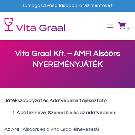
Támogasd vásárlásoddal a Vizimentőket!
0
TOGGLE NAVIG
Vita Graal Kft. – AMFI Alsóörs
NYEREMÉNYJÁTÉK
Játékszabályzat és Adatvédelmi Tájékoztató
A Játék neve, Szervezője és az adatvédelem
Az AMFI Alsóörs és a Vita Graal elnevezésű