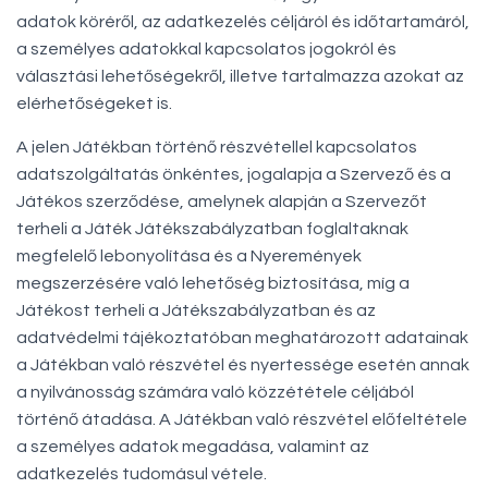
adatok köréről, az adatkezelés céljáról és időtartamáról,
a személyes adatokkal kapcsolatos jogokról és
választási lehetőségekről, illetve tartalmazza azokat az
elérhetőségeket is.
A jelen Játékban történő részvétellel kapcsolatos
adatszolgáltatás önkéntes, jogalapja a Szervező és a
Játékos szerződése, amelynek alapján a Szervezőt
terheli a Játék Játékszabályzatban foglaltaknak
megfelelő lebonyolítása és a Nyeremények
megszerzésére való lehetőség biztosítása, míg a
Játékost terheli a Játékszabályzatban és az
adatvédelmi tájékoztatóban meghatározott adatainak
a Játékban való részvétel és nyertessége esetén annak
a nyilvánosság számára való közzététele céljából
történő átadása. A Játékban való részvétel előfeltétele
a személyes adatok megadása, valamint az
adatkezelés tudomásul vétele.