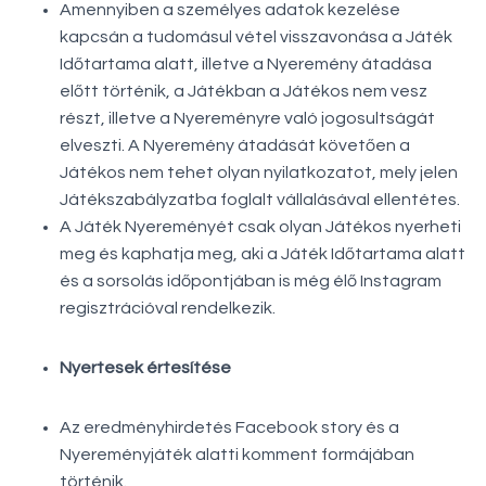
Amennyiben a személyes adatok kezelése
kapcsán a tudomásul vétel visszavonása a Játék
Időtartama alatt, illetve a Nyeremény átadása
előtt történik, a Játékban a Játékos nem vesz
részt, illetve a Nyereményre való jogosultságát
elveszti. A Nyeremény átadását követően a
Játékos nem tehet olyan nyilatkozatot, mely jelen
Játékszabályzatba foglalt vállalásával ellentétes.
A Játék Nyereményét csak olyan Játékos nyerheti
meg és kaphatja meg, aki a Játék Időtartama alatt
és a sorsolás időpontjában is még élő Instagram
regisztrációval rendelkezik.
Nyertesek értesítése
Az eredményhirdetés Facebook story és a
Nyereményjáték alatti komment formájában
történik.