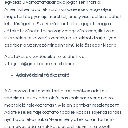
egyoldalú változtatásának a jogát fenntartja.
Amennyiben a Játék során visszaélések, vagy olyan
magatartás gyanúja merül fel, amely visszaélésre adhat
lehetőséget, a Szervező fenntartja a jogot, hogy a
Játékot szüneteltesse vagy megszüntesse, illetve a
visszaélést elkövető személyt a Játékból kizárja. Ilyen
esetben a Szervező mindennemű felelősségét kizárja.
A Játékosok kérdéseiket elküldhetik a
vitagraal@gmail.com e-mail címre.
Adatvédelmi tájékoztató
A Szervező fontosnak tartja a személyes adatok
védelmét, és az adatok felhasználására vonatkozó
megfelelő tájékoztatást. A jelen pontban részletezett
Adatkezelési tájékoztató többek között tájékoztatást
nyújt a Játékosnak a Nyereményjáték során történő
személyes adatainak kezeléséről, úgymint a kezelt