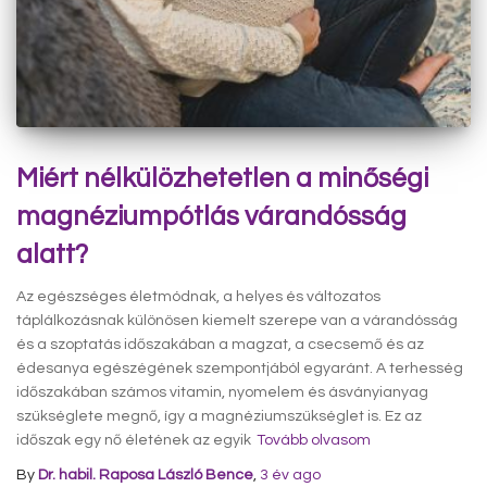
Miért nélkülözhetetlen a minőségi
magnéziumpótlás várandósság
alatt?
Az egészséges életmódnak, a helyes és változatos
táplálkozásnak különösen kiemelt szerepe van a várandósság
és a szoptatás időszakában a magzat, a csecsemő és az
édesanya egészégének szempontjából egyaránt. A terhesség
időszakában számos vitamin, nyomelem és ásványianyag
szükséglete megnő, így a magnéziumszükséglet is. Ez az
időszak egy nő életének az egyik
Tovább olvasom
By
Dr. habil. Raposa László Bence
,
3 év
ago