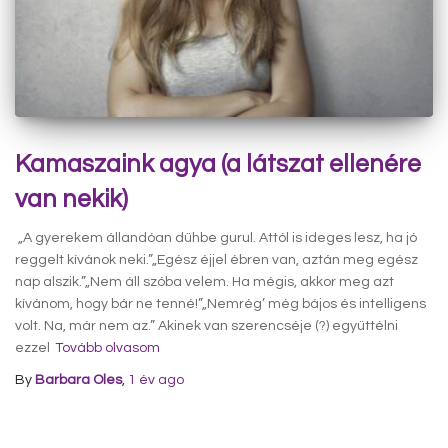
Kamaszaink agya (a látszat ellenére
van nekik)
„A gyerekem állandóan dühbe gurul. Attól is ideges lesz, ha jó
reggelt kívánok neki.”„Egész éjjel ébren van, aztán meg egész
nap alszik.”„Nem áll szóba velem. Ha mégis, akkor meg azt
kívánom, hogy bár ne tenné!”„Nemrég’ még bájos és intelligens
volt. Na, már nem az.” Akinek van szerencséje (?) együttélni
ezzel
Tovább olvasom
By
Barbara Oles
,
1 év
ago