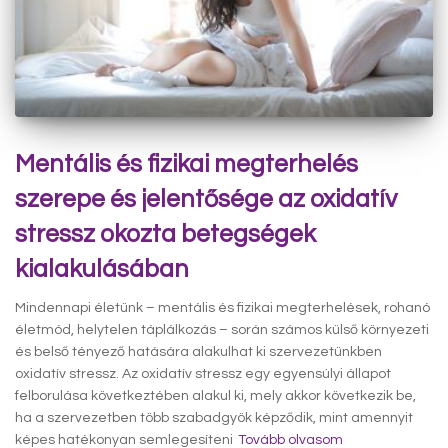
Mentális és fizikai megterhelés
szerepe és jelentősége az oxidatív
stressz okozta betegségek
kialakulásában
Mindennapi életünk – mentális és fizikai megterhelések, rohanó
életmód, helytelen táplálkozás – során számos külső környezeti
és belső tényező hatására alakulhat ki szervezetünkben
oxidatív stressz. Az oxidatív stressz egy egyensúlyi állapot
felborulása következtében alakul ki, mely akkor következik be,
ha a szervezetben több szabadgyök képződik, mint amennyit
képes hatékonyan semlegesíteni
Tovább olvasom