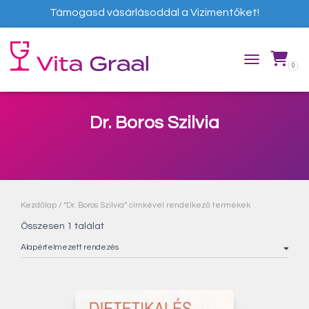
Támogasd vásárlásoddal a Vizimentőket!
0
TOGGLE NAVIG
Dr. Boros Szilvia
Kezdőlap
/ “Dr. Boros Szilvia” címkével rendelkező termékek
Összesen 1 találat