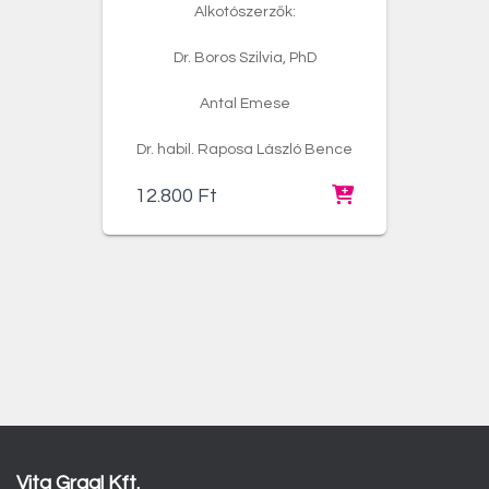
Alkotószerzők:
Dr. Boros Szilvia, PhD
Antal Emese
Dr. habil. Raposa László Bence
12.800
Ft
Vita Graal Kft.