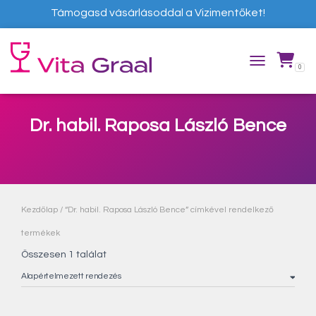
Támogasd vásárlásoddal a Vizimentőket!
0
TOGGLE NAVIG
Dr. habil. Raposa László Bence
Kezdőlap
/ “Dr. habil. Raposa László Bence” címkével rendelkező
termékek
Összesen 1 találat