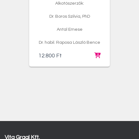
Alkotószerzők:
Dr. Boros Szilvia, PhD
Antal Emese
Dr. habil. Raposa László Bence
12.800
Ft
Vita Graal Kft.