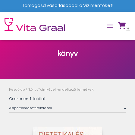
Támogasd vásárlásoddal a Vizimentőket!
0
TOGGLE NAVIG
könyv
Kezdőlap
/ “könyv” címkével rendelkező termékek
Összesen 1 találat