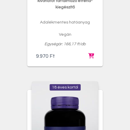
kivonatot tartalmazó étrend-
kiegészítő
Adalékmentes hatóanyag
Vegán
Egységár: 166,17 ft/db
9.970
Ft
18 éves kortól