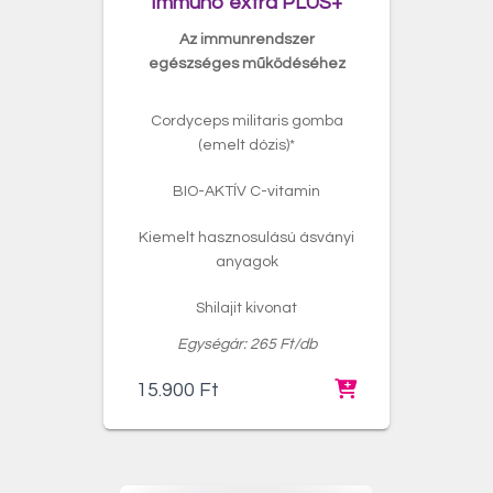
Immuno extra PLUS+
Az immunrendszer
egészséges működéséhez
Cordyceps militaris gomba
(emelt dózis)*
BIO-AKTÍV C-vitamin
Kiemelt hasznosulású ásványi
anyagok
Shilajit kivonat
Egységár: 265 Ft/db
15.900
Ft