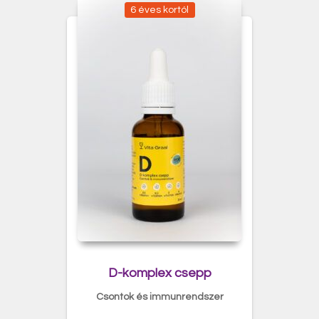
6 éves kortól
D-komplex csepp
Csontok és immunrendszer