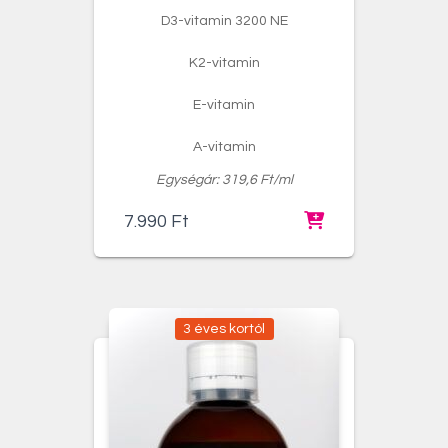
D3-vitamin 3200 NE
K2-vitamin
E-vitamin
A-vitamin
Egységár: 319,6 Ft/ml
7.990
Ft
3 éves kortól