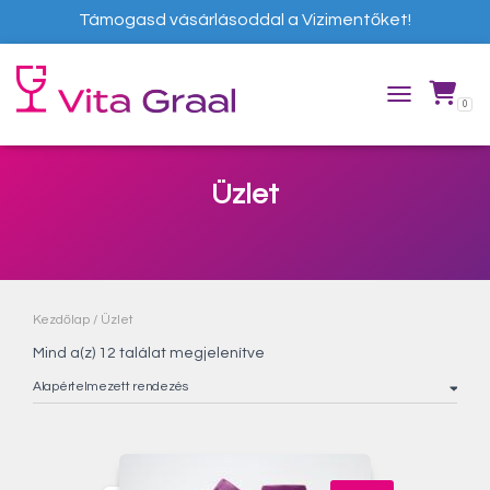
Támogasd vásárlásoddal a Vizimentőket!
0
TOGGLE NAVIG
Üzlet
Kezdőlap
/ Üzlet
Mind a(z) 12 találat megjelenítve